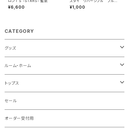
ロンT S -STARS- 藍鼠
スタイ リバーシブル ブルー＆
ブルー
¥6,600
¥1,000
CATEGORY
グッズ
タッセルgrowキーホルダー
ルーム・ホーム
風呂敷
クッションカバー
トップス
ストール
エプロン
パーカ
セール
ポーチ
のれん
Tシャツ
オーダー受付用