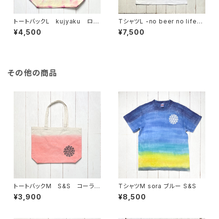
トートバックL kujyaku ロー
TシャツL -no beer no life-
ズ
back print starry-eyed&sm
¥4,500
¥7,500
ug
その他の商品
トートバックM S&S コーラル
TシャツM sora ブルー S&S
ピンク
¥3,900
¥8,500