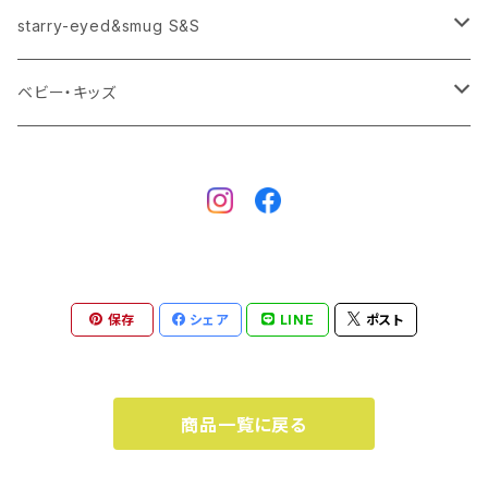
starry-eyed&smug S&S
トートバック
パネル
ロンT
starry-eyed&smug S&S
手ぬぐい
タオル
Tシャツ
ベビー・キッズ
バスタオル
starry-eyed&smug S&S
タオル
Tシャツ
バスタオル
スタイ
カバーオール・ロンパース
ピアス-イヤリング
スタイ
保存
シェア
LINE
ポスト
商品一覧に戻る