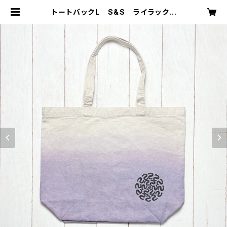
トートバックL S&S ライラック |
starry-eyed スターリーアイド