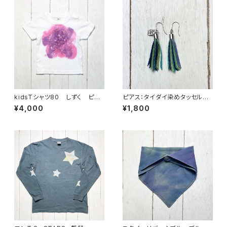
kidsTシャツ80 しずく ピン
ピアス：タイダイ染めタッセルgr
ク
owピアス ライムグリーン×黒
¥4,000
¥1,800
×ブルー