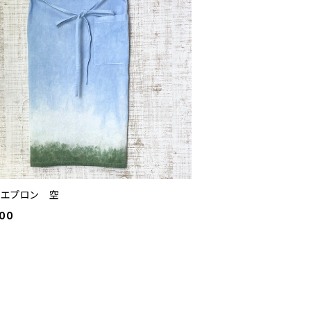
ェエプロン 空
500