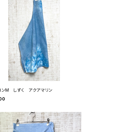
ロンM しずく アクアマリン
00