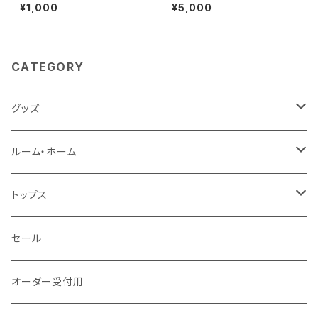
レインボー
×25cm
¥1,000
¥5,000
CATEGORY
グッズ
タッセルgrowキーホルダー
ルーム・ホーム
風呂敷
クッションカバー
トップス
ストール
エプロン
パーカ
セール
ポーチ
のれん
Tシャツ
オーダー受付用