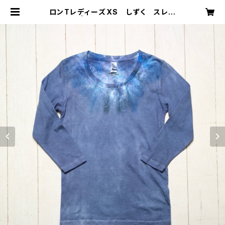
ロンTレディーズXS しずく スレー
トブルー | starry-eyed スターリー
アイド