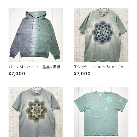
パーカM ハーフ 墨黒×潮緑
TシャツL -chacra&eyeチャク
ラアイ- 青白磁
¥7,000
¥7,000