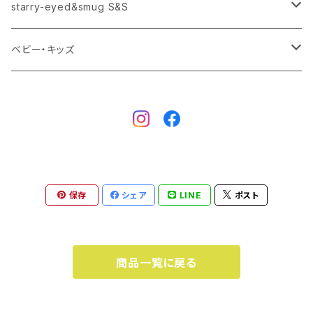
starry-eyed&smug S&S
トートバック
パネル
ロンT
starry-eyed&smug S&S
手ぬぐい
タオル
Tシャツ
ベビー・キッズ
バスタオル
starry-eyed&smug S&S
タオル
Tシャツ
バスタオル
スタイ
カバーオール・ロンパース
ピアス-イヤリング
スタイ
保存
シェア
LINE
ポスト
商品一覧に戻る