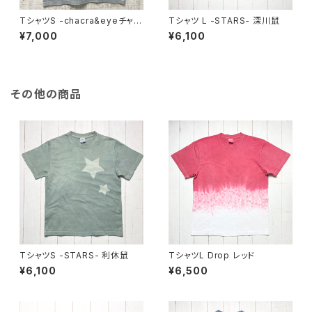
TシャツS -chacra&eyeチャク
Tシャツ L -STARS- 深川鼠
ラアイ- グレー
¥7,000
¥6,100
その他の商品
TシャツS -STARS- 利休鼠
TシャツL Drop レッド
¥6,100
¥6,500