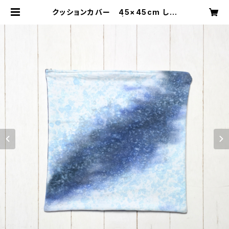
クッションカバー 45×45cm しず
く 銀河 ネル起毛 | starry-eyed
スターリーアイド