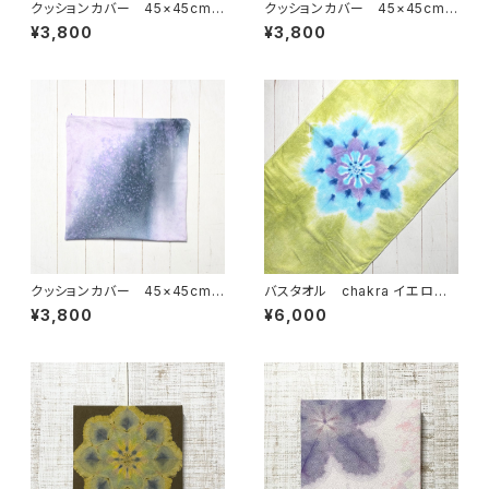
クッションカバー 45×45cm
クッションカバー 45×45cm
しずく モノトーン
チャクラ パープル ネル起毛
¥3,800
¥3,800
クッションカバー 45×45cm
バスタオル chakra イエロー
ぎんがのしずく パープル×グ
グリーン
¥3,800
¥6,000
レー ネル起毛