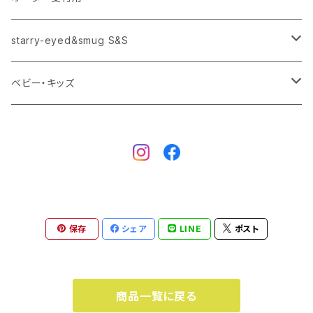
starry-eyed&smug S&S
トートバック
パネル
ロンT
starry-eyed&smug S&S
手ぬぐい
タオル
Tシャツ
ベビー・キッズ
バスタオル
starry-eyed&smug S&S
タオル
Tシャツ
バスタオル
スタイ
カバーオール・ロンパース
ピアス-イヤリング
スタイ
保存
シェア
LINE
ポスト
商品一覧に戻る