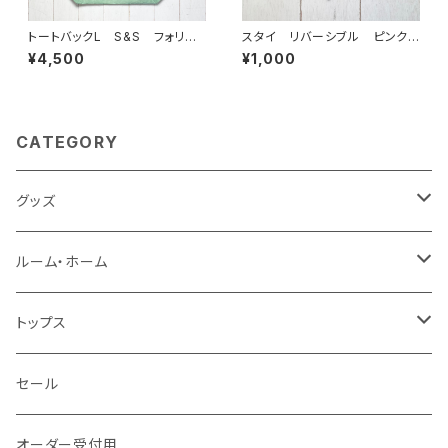
トートバックL S&S フォリッ
スタイ リバーシブル ピンク＆
ジグリーン
グリーン
¥4,500
¥1,000
CATEGORY
グッズ
タッセルgrowキーホルダー
ルーム・ホーム
風呂敷
クッションカバー
トップス
ストール
エプロン
パーカ
セール
ポーチ
のれん
Tシャツ
オーダー受付用