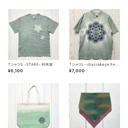
TシャツS -STARS- 利休鼠
TシャツL -chacra&eyeチャク
ラアイ- 青白磁
¥6,100
¥7,000