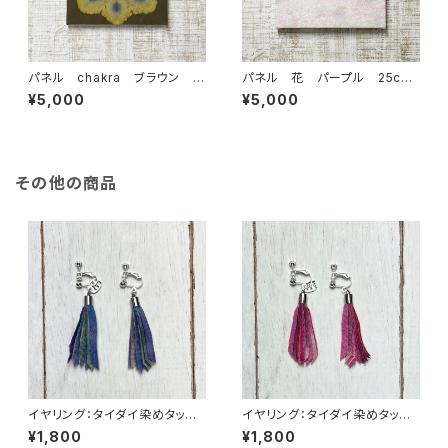
パネル chakra ブラウン 3
パネル 花 パープル 25cm
0cm×30cm
×25cm
¥5,000
¥5,000
その他の商品
イヤリング：タイダイ染めタッセ
イヤリング：タイダイ染めタッセ
ルgrowイヤリング 緑×茶×藤
ルgrowイヤリング 紅桜×橙
¥1,800
¥1,800
色
色×藤色