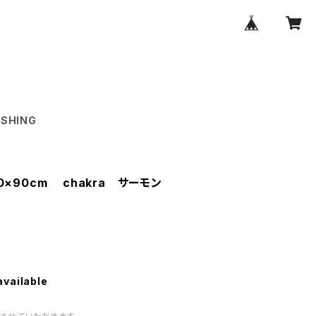
SHING
×90cm chakra サーモン
available