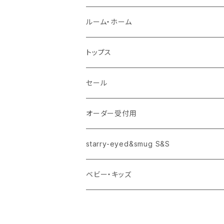
タッセルgrowキーホルダー
ルーム・ホーム
風呂敷
クッションカバー
トップス
ストール
エプロン
パーカ
セール
ポーチ
のれん
Tシャツ
オーダー受付用
starry-eyed&smug S&S
トートバック
パネル
ロンT
starry-eyed&smug S&S
手ぬぐい
タオル
Tシャツ
ベビー・キッズ
バスタオル
starry-eyed&smug S&S
タオル
Tシャツ