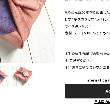
この商品は1点までのご注文と
ちりめん風呂敷を染めました
しずく柄をさりげなく入れ、
サイズ90×90cm
素材 レーヨン100%ちりめん
＊手染め手作業での製作ため
す。ご理解ください。
＊発送時に多少のシワがある
Internationa
Ad
日本国内