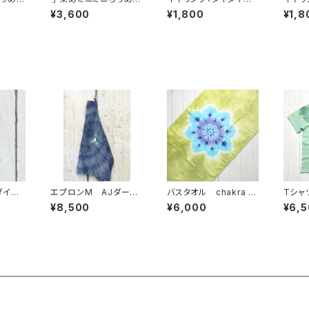
m しず
風呂敷 40×35cm しず
めタッセルgrowイヤリ
めタッ
¥3,600
¥1,800
¥1,8
く ブルー
ング 緑×茶×桃
ング 
ダイ染
エプロンM AJダーク
バスタオル chakra イ
TシャツS cha
イヤリ
グリーン
エローグリーン
e 
¥8,500
¥6,000
¥6,
色×藤