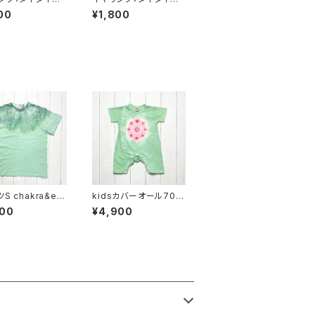
セルgrowイヤリ
めタッセルgrowイヤリ
00
¥1,800
緑×茶×藤色
ング 紅桜×橙色×藤
色
kra&ey
kidsカバーオール70
しずく グリーン
chakra セラドングリ
500
¥4,900
ーン