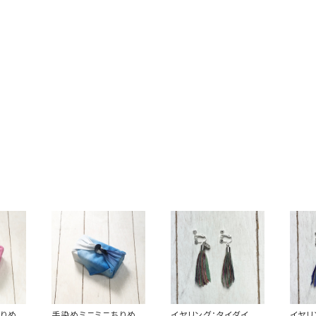
りめん
手染めミニミニちりめん
イヤリング：タイダイ染
イヤリ