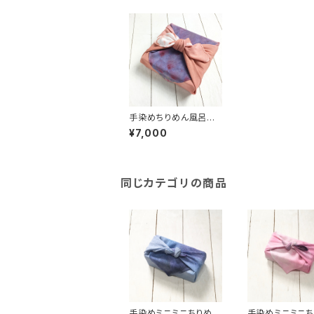
手染めちりめん風呂敷
90×90cm chakra
¥7,000
サーモンピンク
同じカテゴリの商品
手染めミニミニちりめん
手染めミニミニち