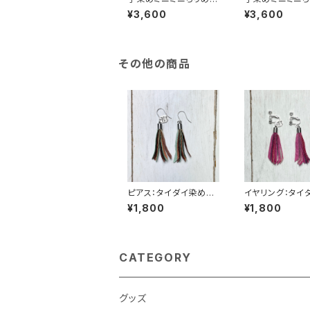
風呂敷 40×35cm しず
風呂敷 40×35c
¥3,600
¥3,600
く ペールブルー
くピンク
その他の商品
ピアス：タイダイ染めタ
イヤリング：タイ
ッセルgrowピアス タ
めタッセルgrow
¥1,800
¥1,800
ーコイズ×橙色×茶色
ング 紅桜×橙
色
CATEGORY
グッズ