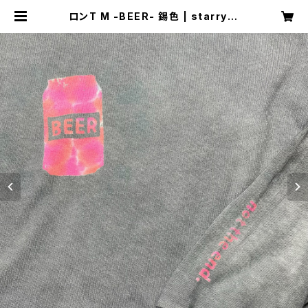
ロンT M -BEER- 錫色 | starry-e
yed スターリーアイド