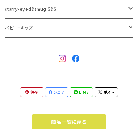
starry-eyed&smug S&S
トートバック
パネル
ロンT
starry-eyed&smug S&S
手ぬぐい
タオル
Tシャツ
ベビー・キッズ
バスタオル
starry-eyed&smug S&S
タオル
Tシャツ
バスタオル
スタイ
カバーオール・ロンパース
ピアス-イヤリング
スタイ
保存
シェア
LINE
ポスト
商品一覧に戻る