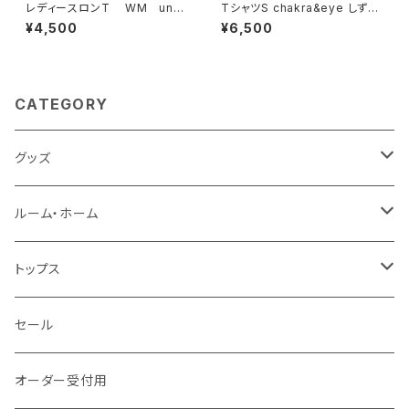
レディースロンT WM und
TシャツS chakra&eye しず
er グレー×イエローグリーン
く グリーン
¥4,500
¥6,500
CATEGORY
グッズ
タッセルgrowキーホルダー
ルーム・ホーム
風呂敷
クッションカバー
トップス
ストール
エプロン
パーカ
セール
ポーチ
のれん
Tシャツ
オーダー受付用