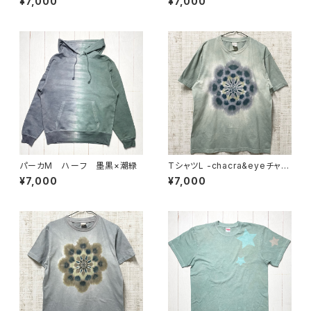
¥7,000
¥7,000
パーカM ハーフ 墨黒×潮緑
TシャツL -chacra&eyeチャク
ラアイ- 青白磁
¥7,000
¥7,000