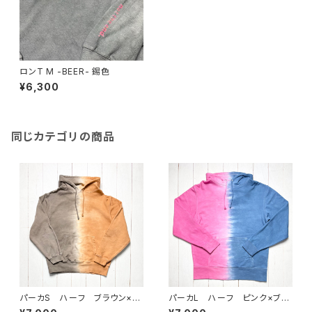
ロンT M -BEER- 錫色
¥6,300
同じカテゴリの商品
パーカS ハーフ ブラウン×ア
パーカL ハーフ ピンク×ブル
プリコット
ー