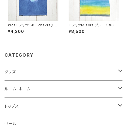
kidsTシャツ150 chakraチャ
TシャツM sora ブルー S&S
クラ コバルトブルー
¥4,200
¥8,500
CATEGORY
グッズ
タッセルgrowキーホルダー
ルーム・ホーム
風呂敷
クッションカバー
トップス
ストール
エプロン
パーカ
セール