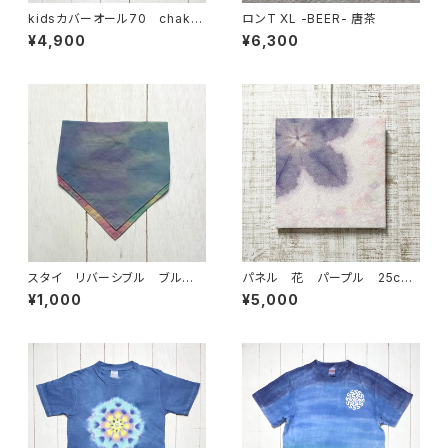
kidsカバーオール70 chakra
ロンT XL -BEER- 唐茶
セラドングリーン
¥4,900
¥6,300
スタイ リバーシブル ブルー＆
パネル 花 パープル 25cm
レインボー
×25cm
¥1,000
¥5,000