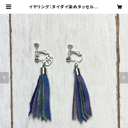
イヤリング：タイダイ染めタッセルgr
owイヤリング 緑×茶×藤色 | star
ry-eyed スターリーアイド