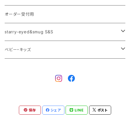
ポーチ
のれん
Tシャツ
オーダー受付用
starry-eyed&smug S&S
トートバック
パネル
ロンT
starry-eyed&smug S&S
手ぬぐい
タオル
Tシャツ
ベビー・キッズ
バスタオル
starry-eyed&smug S&S
タオル
Tシャツ
バスタオル
スタイ
カバーオール・ロンパース
ピアス-イヤリング
スタイ
保存
シェア
LINE
ポスト